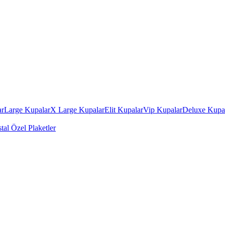
ar
Large Kupalar
X Large Kupalar
Elit Kupalar
Vip Kupalar
Deluxe Kupa
stal Özel Plaketler