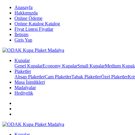
Anasayfa
Hakkımızda
Onlıne Ödeme
Onlıne Katalog
Katalog
Fiyat Listesi
Fiyatlar
İletişim
Giriş Yap
Kupalar
Genel Kupalar
Economy Kupalar
Small Kupalar
Medium Kupal
Plaketler
Ahşap Plaketler
Cam Plaketler
Tabak Plaketler
Özel Plaketler
Kri
Masa İsimlikleri
Madalyalar
Hediyelik
Kupalar