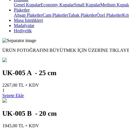
Genel Kupalar
Economy Kupalar
Small Kupalar
Medium Kupal
Plaketler
Ahşap Plaketler
Cam Plaketler
Tabak Plaketler
Özel Plaketler
Kri
Masa İsimlikleri
Madalyalar
Hediyelik
ÜRÜN FOTOĞRAFINI BÜYÜTMEK IÇIN ÜZERINE TIKLAYI
UK-005 A - 25 cm
2267,00 TL + KDV
1
Sepete Ekle
UK-005 B - 20 cm
1945,00 TL + KDV