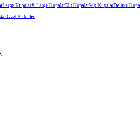
ar
Large Kupalar
X Large Kupalar
Elit Kupalar
Vip Kupalar
Deluxe Kupa
stal Özel Plaketler
N