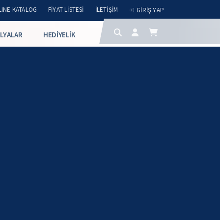
INE KATALOG
FIYAT LISTESI
İLETIŞIM
GIRIŞ YAP
LYALAR
HEDIYELIK