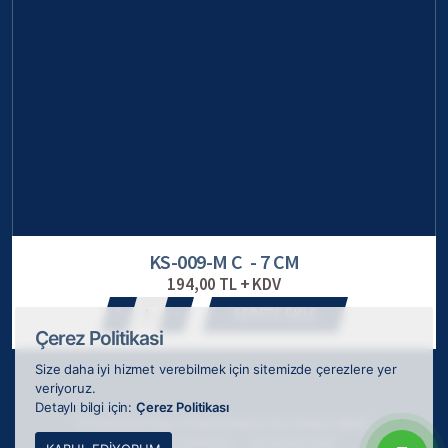
KS-009-M C - 7 CM
194,00 TL + KDV
1
SEPETE EKLE
Çerez Politikasi
Size daha iyi hizmet verebilmek için sitemizde çerezlere yer
veriyoruz.
Detaylı bilgi için:
Çerez Politikası
© 2026 ODAK Kupa Plaket Madalya, tüm hakları saklıdır.
Webkokteyli tarafından
ile tasarlanmıştır