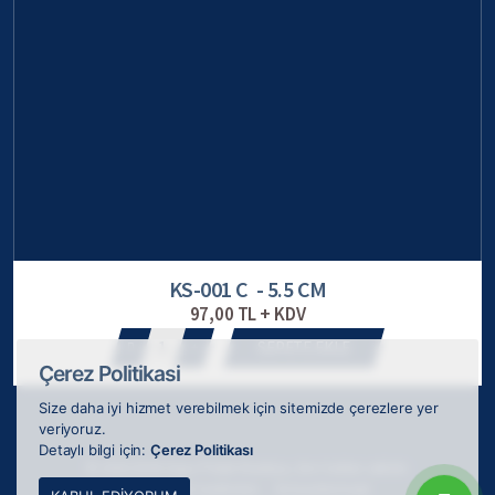
KS-001 C - 5.5 CM
97,00 TL + KDV
1
SEPETE EKLE
Çerez Politikasi
Size daha iyi hizmet verebilmek için sitemizde çerezlere yer
veriyoruz.
Detaylı bilgi için:
Çerez Politikası
© 2026 ODAK Kupa Plaket Madalya, tüm hakları saklıdır.
Webkokteyli tarafından
ile tasarlanmıştır