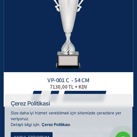
VP-001 C - 54 CM
7130,00 TL + KDV
1
SEPETE EKLE
Çerez Politikasi
Size daha iyi hizmet verebilmek için sitemizde çerezlere yer
veriyoruz.
Detaylı bilgi için:
Çerez Politikası
© 2026 ODAK Kupa Plaket Madalya, tüm hakları saklıdır.
Webkokteyli tarafından
ile tasarlanmıştır