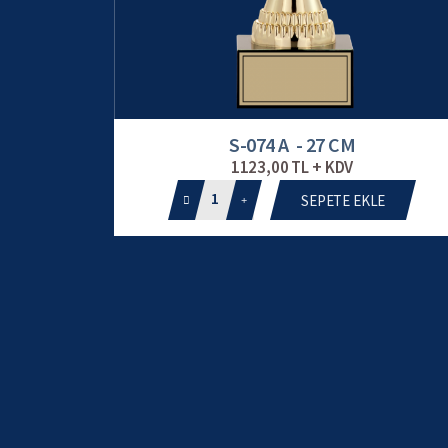
S-074 A - 27 CM
1123,00 TL + KDV
1
SEPETE EKLE