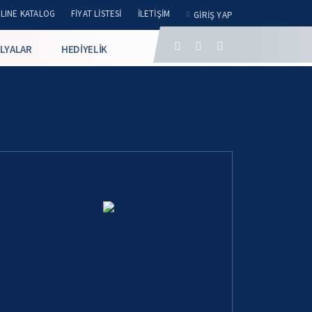
LINE KATALOG
FIYAT LISTESI
İLETIŞIM
GIRIŞ YAP
LYALAR
HEDIYELIK