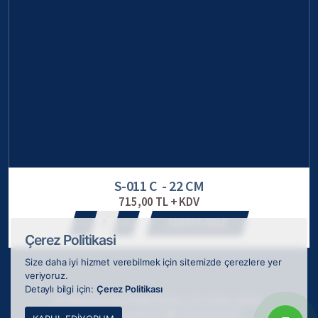
S-011 C - 22 CM
715,00 TL + KDV
1
SEPETE EKLE
Çerez Politikasi
Size daha iyi hizmet verebilmek için sitemizde çerezlere yer
veriyoruz.
Detaylı bilgi için:
Çerez Politikası
© 2026 ODAK Kupa Plaket Madalya, tüm hakları saklıdır.
Webkokteyli tarafından
ile tasarlanmıştır