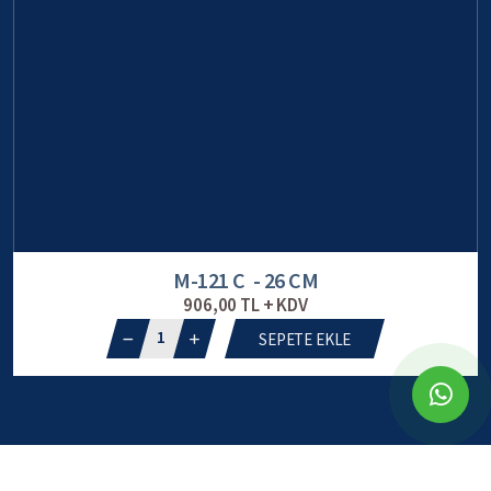
M-121 C - 26 CM
906,00 TL + KDV
1
SEPETE EKLE
© 2026 ODAK Kupa Plaket Madalya, tüm hakları saklıdır.
Webkokteyli tarafından
ile tasarlanmıştır