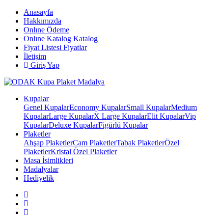
Anasayfa
Hakkımızda
Onlıne Ödeme
Onlıne Katalog
Katalog
Fiyat Listesi
Fiyatlar
İletişim
Giriş Yap
Kupalar
Genel Kupalar
Economy Kupalar
Small Kupalar
Medium
Kupalar
Large Kupalar
X Large Kupalar
Elit Kupalar
Vip
Kupalar
Deluxe Kupalar
Figürlü Kupalar
Plaketler
Ahşap Plaketler
Cam Plaketler
Tabak Plaketler
Özel
Plaketler
Kristal Özel Plaketler
Masa İsimlikleri
Madalyalar
Hediyelik