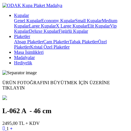
Kupalar
Genel Kupalar
Economy Kupalar
Small Kupalar
Medium
Kupalar
Large Kupalar
X Large Kupalar
Elit Kupalar
Vip
Kupalar
Deluxe Kupalar
Figürlü Kupalar
Plaketler
Ahşap Plaketler
Cam Plaketler
Tabak Plaketler
Özel
Plaketler
Kristal Özel Plaketler
Masa İsimlikleri
Madalyalar
Hediyelik
ÜRÜN FOTOĞRAFINI BÜYÜTMEK IÇIN ÜZERINE
TIKLAYIN
L-062 A - 46 cm
2495,00 TL + KDV
1