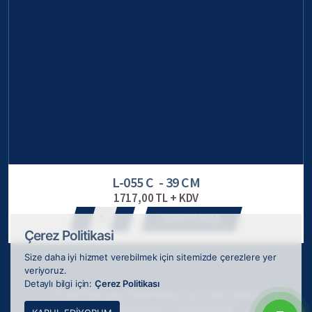
L-055 C - 39 CM
1717,00 TL + KDV
1
SEPETE EKLE
Çerez Politikasi
Size daha iyi hizmet verebilmek için sitemizde çerezlere yer
veriyoruz.
Detaylı bilgi için:
Çerez Politikası
© 2026 ODAK Kupa Plaket Madalya, tüm hakları saklıdır.
Webkokteyli tarafından
ile tasarlanmıştır