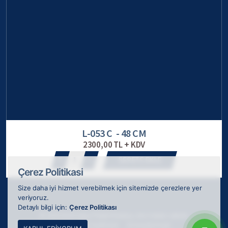
L-053 C - 48 CM
2300,00 TL + KDV
1
SEPETE EKLE
Çerez Politikasi
Size daha iyi hizmet verebilmek için sitemizde çerezlere yer
veriyoruz.
Detaylı bilgi için:
Çerez Politikası
© 2026 ODAK Kupa Plaket Madalya, tüm hakları saklıdır.
Webkokteyli tarafından
ile tasarlanmıştır