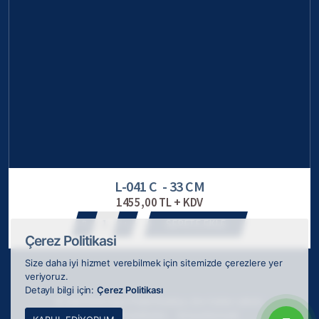
L-041 C - 33 CM
1455,00 TL + KDV
1
SEPETE EKLE
Çerez Politikasi
Size daha iyi hizmet verebilmek için sitemizde çerezlere yer
veriyoruz.
Detaylı bilgi için:
Çerez Politikası
© 2026 ODAK Kupa Plaket Madalya, tüm hakları saklıdır.
Webkokteyli tarafından
ile tasarlanmıştır