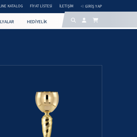
INE KATALOG
FIYAT LISTESI
İLETIŞIM
GIRIŞ YAP
LYALAR
HEDIYELIK