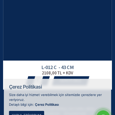
L-012 C - 43 CM
2108,00 TL + KDV
1
SEPETE EKLE
Çerez Politikasi
Size daha iyi hizmet verebilmek için sitemizde çerezlere yer
veriyoruz.
Detaylı bilgi için:
Çerez Politikası
© 2026 ODAK Kupa Plaket Madalya, tüm hakları saklıdır.
Webkokteyli tarafından
ile tasarlanmıştır