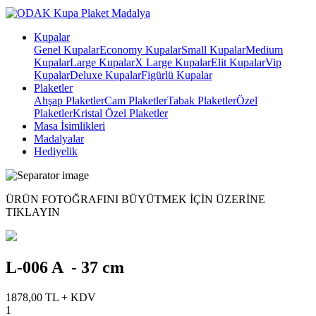
Kupalar
Genel Kupalar
Economy Kupalar
Small Kupalar
Medium
Kupalar
Large Kupalar
X Large Kupalar
Elit Kupalar
Vip
Kupalar
Deluxe Kupalar
Figürlü Kupalar
Plaketler
Ahşap Plaketler
Cam Plaketler
Tabak Plaketler
Özel
Plaketler
Kristal Özel Plaketler
Masa İsimlikleri
Madalyalar
Hediyelik
ÜRÜN FOTOĞRAFINI BÜYÜTMEK IÇIN ÜZERINE
TIKLAYIN
L-006 A - 37 cm
1878,00 TL + KDV
1