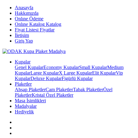
Anasayfa
Hakkımızda
Onlıne Ödeme
Onlıne Katalog
Katalog
Fiyat Listesi
Fiyatlar
İletişim
Giriş Yap
Kupalar
Genel Kupalar
Economy Kupalar
Small Kupalar
Medium
Kupalar
Large Kupalar
X Large Kupalar
Elit Kupalar
Vip
Kupalar
Deluxe Kupalar
Figürlü Kupalar
Plaketler
Ahşap Plaketler
Cam Plaketler
Tabak Plaketler
Özel
Plaketler
Kristal Özel Plaketler
Masa İsimlikleri
Madalyalar
Hediyelik