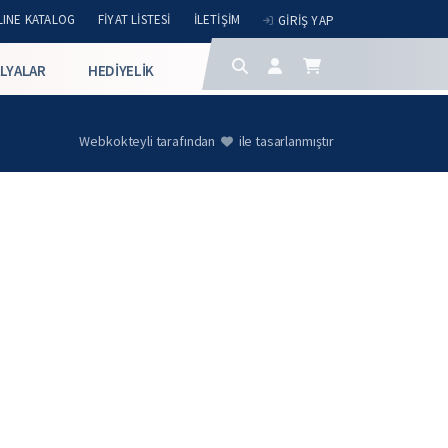
INE KATALOG
FIYAT LISTESI
İLETIŞIM
GIRIŞ YAP
LYALAR
HEDIYELIK
Webkokteyli tarafından
ile tasarlanmıştır