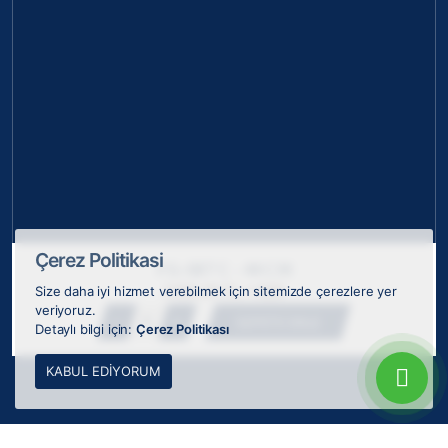
Çerez Politikasi
FG-087 C - 44 CM
2430,00 TL + KDV
Size daha iyi hizmet verebilmek için sitemizde çerezlere yer
veriyoruz.
1
SEPETE EKLE
Detaylı bilgi için:
Çerez Politikası
KABUL EDIYORUM
© 2026 ODAK Kupa Plaket Madalya, tüm hakları saklıdır.