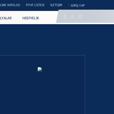
LINE KATALOG
FIYAT LISTESI
İLETIŞIM
GIRIŞ YAP
LYALAR
HEDIYELIK