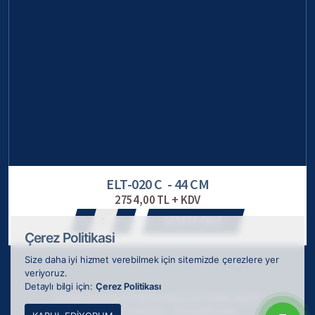
ELT-020 C - 44 CM
2754,00 TL + KDV
1
SEPETE EKLE
Çerez Politikasi
Size daha iyi hizmet verebilmek için sitemizde çerezlere yer
veriyoruz.
Detaylı bilgi için:
Çerez Politikası
© 2026 ODAK Kupa Plaket Madalya, tüm hakları saklıdır.
Webkokteyli tarafından
ile tasarlanmıştır