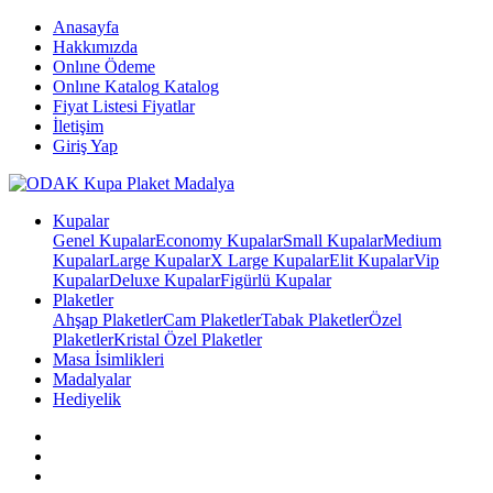
Anasayfa
Hakkımızda
Onlıne Ödeme
Onlıne Katalog
Katalog
Fiyat Listesi
Fiyatlar
İletişim
Giriş Yap
Kupalar
Genel Kupalar
Economy Kupalar
Small Kupalar
Medium
Kupalar
Large Kupalar
X Large Kupalar
Elit Kupalar
Vip
Kupalar
Deluxe Kupalar
Figürlü Kupalar
Plaketler
Ahşap Plaketler
Cam Plaketler
Tabak Plaketler
Özel
Plaketler
Kristal Özel Plaketler
Masa İsimlikleri
Madalyalar
Hediyelik