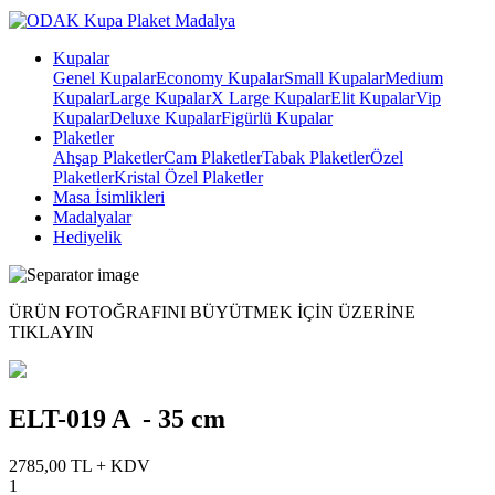
Kupalar
Genel Kupalar
Economy Kupalar
Small Kupalar
Medium
Kupalar
Large Kupalar
X Large Kupalar
Elit Kupalar
Vip
Kupalar
Deluxe Kupalar
Figürlü Kupalar
Plaketler
Ahşap Plaketler
Cam Plaketler
Tabak Plaketler
Özel
Plaketler
Kristal Özel Plaketler
Masa İsimlikleri
Madalyalar
Hediyelik
ÜRÜN FOTOĞRAFINI BÜYÜTMEK IÇIN ÜZERINE
TIKLAYIN
ELT-019 A - 35 cm
2785,00 TL + KDV
1