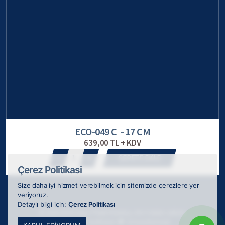
ECO-049 C - 17 CM
639,00 TL + KDV
1
SEPETE EKLE
Çerez Politikasi
Size daha iyi hizmet verebilmek için sitemizde çerezlere yer
veriyoruz.
Detaylı bilgi için:
Çerez Politikası
© 2026 ODAK Kupa Plaket Madalya, tüm hakları saklıdır.
Webkokteyli tarafından
ile tasarlanmıştır