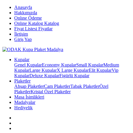
Anasayfa
Hakkımızda
Onlıne Ödeme
Onlıne Katalog
Katalog
Fiyat Listesi
Fiyatlar
İletişim
Giriş Yap
Kupalar
Genel Kupalar
Economy Kupalar
Small Kupalar
Medium
Kupalar
Large Kupalar
X Large Kupalar
Elit Kupalar
Vip
Kupalar
Deluxe Kupalar
Figürlü Kupalar
Plaketler
Ahşap Plaketler
Cam Plaketler
Tabak Plaketler
Özel
Plaketler
Kristal Özel Plaketler
Masa İsimlikleri
Madalyalar
Hediyelik