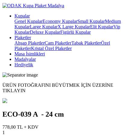
Kupalar
Genel Kupalar
Economy Kupalar
Small Kupalar
Medium
Kupalar
Large Kupalar
X Large Kupalar
Elit Kupalar
Vip
Kupalar
Deluxe Kupalar
Figürlü Kupalar
Plaketler
Ahşap Plaketler
Cam Plaketler
Tabak Plaketler
Özel
Plaketler
Kristal Özel Plaketler
Masa İsimlikleri
Madalyalar
Hediyelik
ÜRÜN FOTOĞRAFINI BÜYÜTMEK IÇIN ÜZERINE
TIKLAYIN
ECO-039 A - 24 cm
778,00 TL + KDV
1