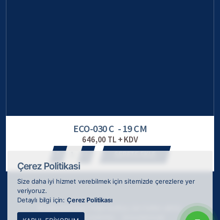
ECO-030 C - 19 CM
646,00 TL + KDV
1
SEPETE EKLE
Çerez Politikasi
Size daha iyi hizmet verebilmek için sitemizde çerezlere yer
veriyoruz.
Detaylı bilgi için:
Çerez Politikası
© 2026 ODAK Kupa Plaket Madalya, tüm hakları saklıdır.
Webkokteyli tarafından
ile tasarlanmıştır