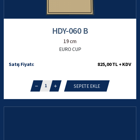
HDY-060 B
19 cm
EURO CUP
Satış Fiyatı:
825,00 TL + KDV
1
SEPETE EKLE