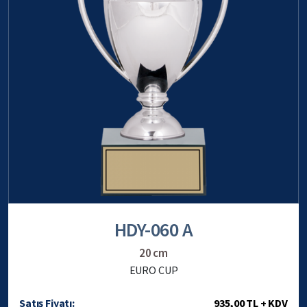
HDY-060 A
20 cm
EURO CUP
Satış Fiyatı:
935,00 TL + KDV