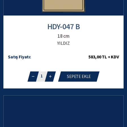
HDY-047 B
18 cm
YILDIZ
Satış Fiyatı:
583,00 TL + KDV
1
SEPETE EKLE