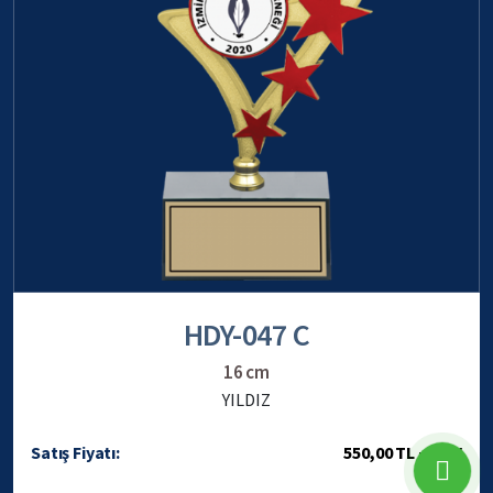
HDY-047 C
16 cm
YILDIZ
Satış Fiyatı:
550,00 TL + KDV