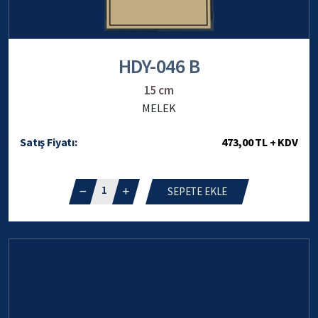
HDY-046 B
15 cm
MELEK
Satış Fiyatı:
473,00 TL + KDV
1
SEPETE EKLE