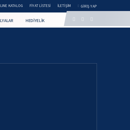
LINE KATALOG
FIYAT LISTESI
İLETIŞIM
GIRIŞ YAP
LYALAR
HEDIYELIK