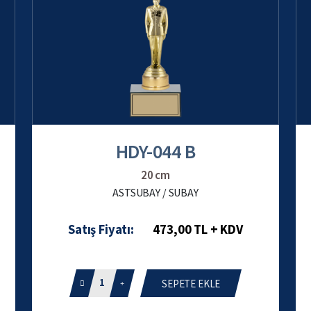
HDY-044 B
20 cm
ASTSUBAY / SUBAY
Satış Fiyatı:
473,00 TL + KDV
1
SEPETE EKLE