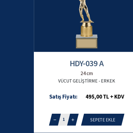
HDY-039 A
24 cm
VÜCUT GELİŞTİRME - ERKEK
Satış Fiyatı:
495,00 TL + KDV
1
SEPETE EKLE