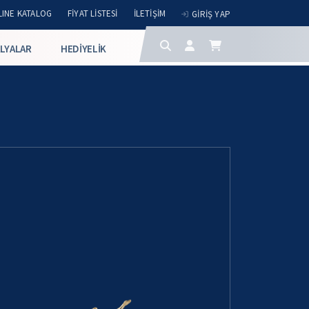
INE KATALOG
FIYAT LISTESI
İLETIŞIM
GIRIŞ YAP
LYALAR
HEDIYELIK