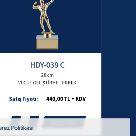
HDY-039 C
20 cm
VÜCUT GELİŞTİRME - ERKEK
Satış Fiyatı:
440,00 TL + KDV
1
SEPETE EKLE
rez Politikasi