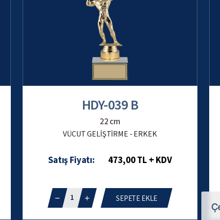
HDY-039 B
22 cm
VÜCUT GELİŞTİRME - ERKEK
Satış Fiyatı:
473,00 TL + KDV
1
SEPETE EKLE
Çe