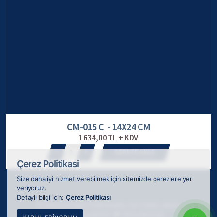
CM-015 C - 14X24 CM
1634,00 TL + KDV
1
SEPETE EKLE
Çerez Politikasi
Size daha iyi hizmet verebilmek için sitemizde çerezlere yer
veriyoruz.
Detaylı bilgi için:
Çerez Politikası
© 2026 ODAK Kupa Plaket Madalya, tüm hakları saklıdır.
Webkokteyli tarafından
ile tasarlanmıştır